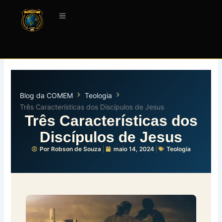
Ir
para
o
conteúdo
Blog da COMEM
Teologia
Três Características dos Discípulos de Jesus
Três Características dos
Discípulos de Jesus
Por
Robson de Souza
maio 14, 2024
Teologia