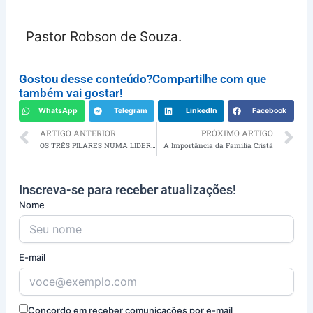
Pastor Robson de Souza.
Gostou desse conteúdo?Compartilhe com que
também vai gostar!
WhatsApp
Telegram
LinkedIn
Facebook
Prev
N
ARTIGO ANTERIOR
PRÓXIMO ARTIGO
OS TRÊS PILARES NUMA LIDERANÇA.
A Importância da Família Cristã
Inscreva-se para receber atualizações!
Nome
E-mail
Concordo em receber comunicações por e-mail